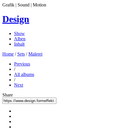
Grafik | Sound | Motion
Design
Show
Alben
Inhalt
Home
/
Sets
/
Malerei
Previous
/
All albums
/
Next
Share