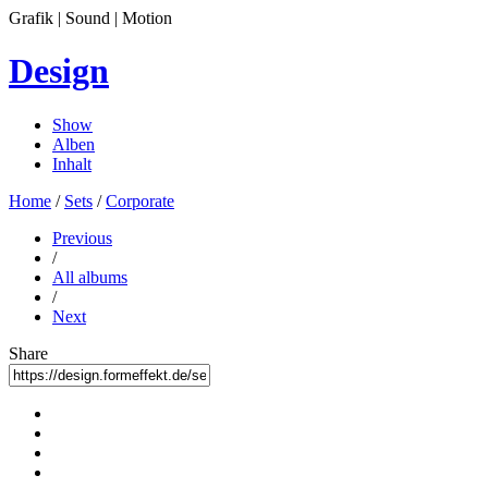
Grafik | Sound | Motion
Design
Show
Alben
Inhalt
Home
/
Sets
/
Corporate
Previous
/
All albums
/
Next
Share